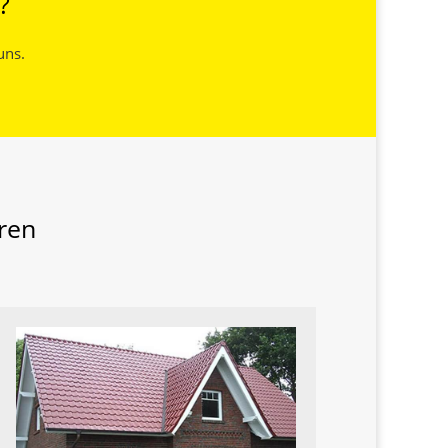
?
uns.
ren